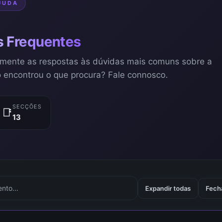
JUDA
s Frequentes
amente as respostas às dúvidas mais comuns sobre a
 encontrou o que procura? Fale connosco.
SECÇÕES
📑
13
Expandir todas
Fech