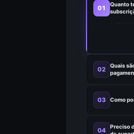
Quanto t
01
subscriç
Quais sã
02
pagament
03
Como pos
Preciso 
04
de supor