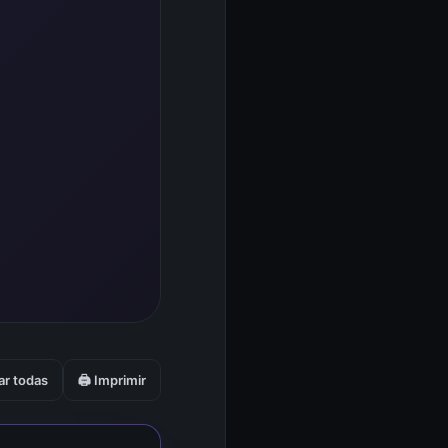
ar todas
🖨️ Imprimir