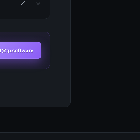
🔗
r ao seu lado
T508040710). A
are com mais
as em Portugal
l@tp.software
elhores