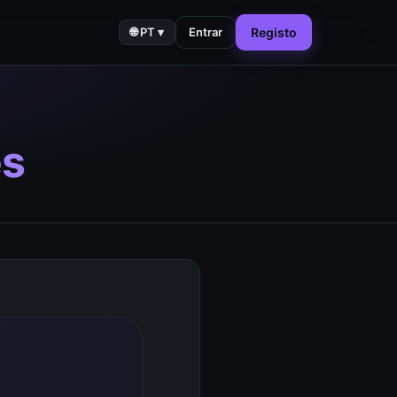
🌐
PT
▾
Entrar
Registo
es