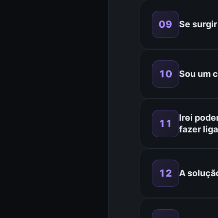
09
Se surgi
10
Sou um c
Irei pode
11
fazer li
12
A soluçã