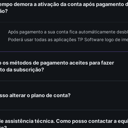
empo demora a ativação da conta após pagamento 
ão?
Após pagamento a sua conta fica automáticamente desb
Poderá usar todas as aplicações TP Software logo de ime
o os métodos de pagamento aceites para fazer
o da subscrição?
Poderá efetuar o pagamento por MBWAY ou Multibanco.
so alterar o plano de conta?
Para alterar o plano de conta basta aceder ao perfil de ut
de assistência técnica. Como posso contactar a equ
alterar o tipo de subscrição. Inclusivé poderá alterar a p
te?