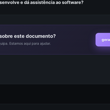
envolve e dá assistência ao software?
sugerem. Todos os anos a tecnologia evolui e iremos esta
nesta evolução.
Esta solução é desenvolvida pela empresa TelePeças (P
TelePeças é uma empresa de desenvolvimento de softw
sobre este documento?
de 18 anos de experiência no setor das peças auto usad
gera
e tem como objetivo entregar às empresas do ramo as m
uipa. Estamos aqui para ajudar.
ferramentas, na vanguarda da tecnologia.