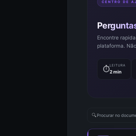
CENTRO DE A
Pergunta
Encontre rapid
plataforma. Não
LEITURA
⏱
2
min
🔍