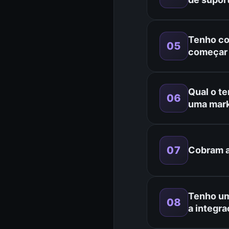
Tenho co
05
começar 
Qual o t
06
uma mark
07
Cobram a
Tenho um
08
a integr