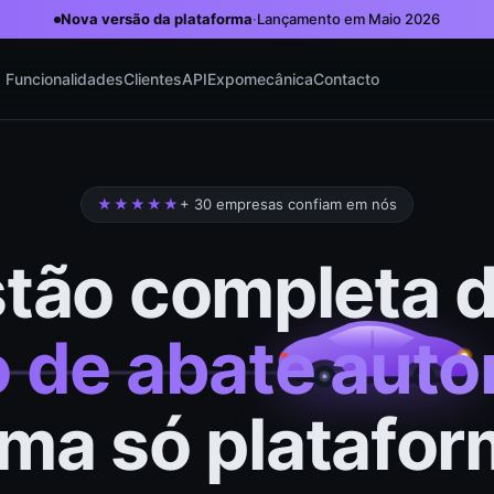
Nova versão da plataforma
·
Lançamento em Maio 2026
Funcionalidades
Clientes
API
Expomecânica
Contacto
★★★★★
+ 30 empresas confiam em nós
tão completa 
o de abate aut
ma só platafor