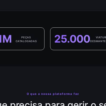
1M
25.000
PEÇAS
VIATU
CATALOGADAS
DESMANTE
O que a nossa plataforma faz
e precisa para gerir o s