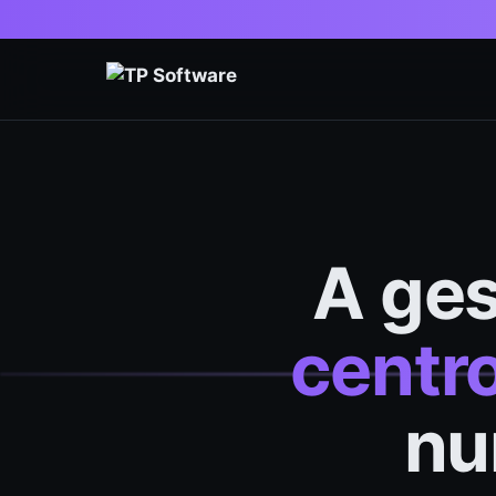
A ges
centr
nu