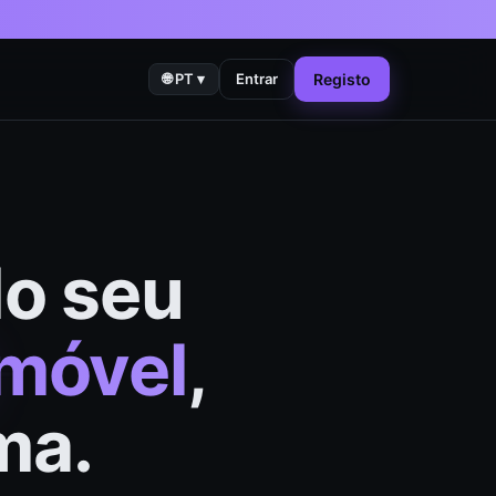
🌐
PT
▾
Entrar
Registo
do seu
omóvel
,
ma.