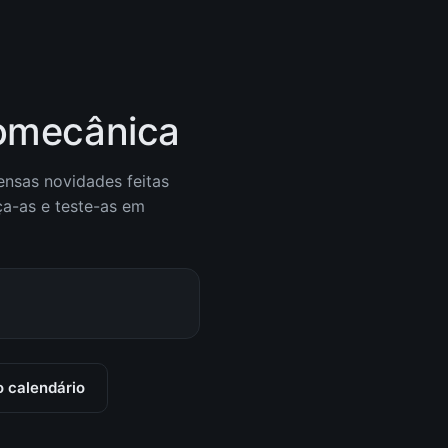
pomecânica
nsas novidades feitas
ça-as e teste-as em
o calendário