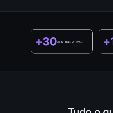
+30
+
CENTROS ATIVOS
Tudo o qu