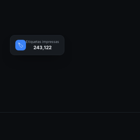
Etiquetas impressas
🏷️
243,122