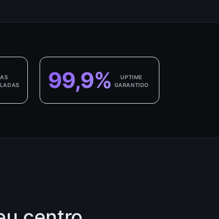
99,9%
RAS
UPTIME
LADAS
GARANTIDO
eu centro.