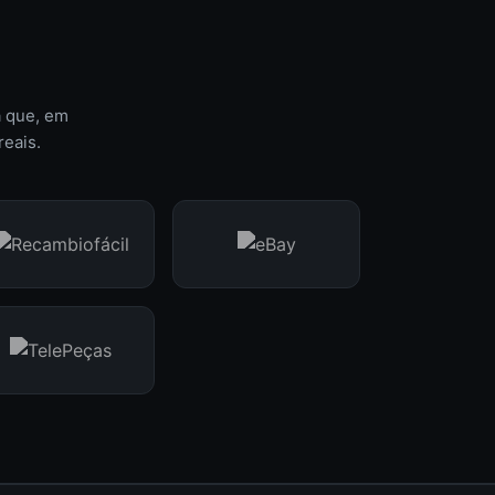
a que, em
reais.