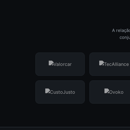
A relaçã
conju