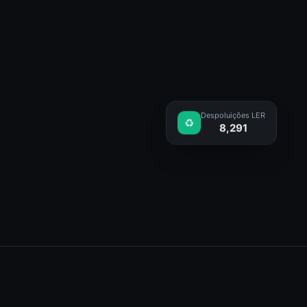
Despoluições LER
♻️
8,291