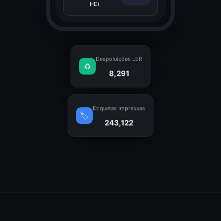
HDi
Despoluições LER
♻️
8,291
Etiquetas impressas
🏷️
243,122