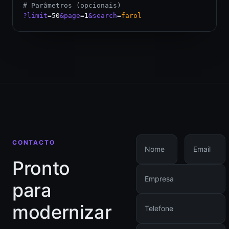
# Parâmetros (opcionais)
?limit
=50
&page
=1
&search
=
farol
CONTACTO
Pronto
para
modernizar