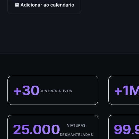
📅 Adicionar ao calendário
+30
+1
CENTROS ATIVOS
25.000
99,
VIATURAS
DESMANTELADAS